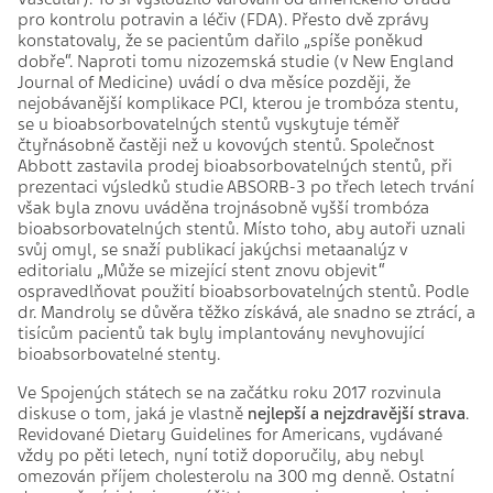
pro kontrolu potravin a léčiv (FDA). Přesto dvě zprávy
konstatovaly, že se pacientům dařilo „spíše poněkud
dobře“. Naproti tomu nizozemská studie (v New England
Journal of Medicine) uvádí o dva měsíce později, že
nejobávanější komplikace PCI, kterou je trombóza stentu,
se u bioabsorbovatelných stentů vyskytuje téměř
čtyřnásobně častěji než u kovových stentů. Společnost
Abbott zastavila prodej bioabsorbovatelných stentů, při
prezentaci výsledků studie ABSORB-3 po třech letech trvání
však byla znovu uváděna trojnásobně vyšší trombóza
bioabsorbovatelných stentů. Místo toho, aby autoři uznali
svůj omyl, se snaží publikací jakýchsi metaanalýz v
editorialu „Může se mizející stent znovu objevit“
ospravedlňovat použití bioabsorbovatelných stentů. Podle
dr. Mandroly se důvěra těžko získává, ale snadno se ztrácí, a
tisícům pacientů tak byly implantovány nevyhovující
bioabsorbovatelné stenty.
Ve Spojených státech se na začátku roku 2017 rozvinula
diskuse o tom, jaká je vlastně
nejlepší a nejzdravější strava
.
Revidované Dietary Guidelines for Americans, vydávané
vždy po pěti letech, nyní totiž doporučily, aby nebyl
omezován příjem cholesterolu na 300 mg denně. Ostatní