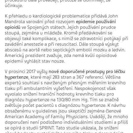
proceduru dále provádějí, protože se domnívají, že
účinkuje.
K přehledu o kardiologické problematice přidává John
Mandrola varování před rozvojem
epidemie používání
opioidů
ve Spojených státech. Jejich používání prudce
stoupá, zejména u mládeže. Kromě předávkování se
objevují také komplikace, s nimiž se zdravotníci potýkají při
zavádění anestezie a při resuscitaci. Dále stoupá výskyt
abscesů na aortě nebo septických embolií mozku a ledvin.
Americký prezident zvažuje, zda nemá kvůli opioidové
epidemii vyhlásit stav nouze.
V prosinci 2017 vyšly
nové doporučené prostupy pro léčbu
hypertenze
, které mají 283 stran a 367 referencí. Většina
expertů souhlasí s navrženým přesným měřením krevního
tlaku při ambulantním vyšetření. Nespokojenost však
vyvolalo snížení hraniční hodnoty krevního tlaku pro
diagnózu hypertenze na 130/80 mm Hg. Tím se značně
zvětšuje počet pacientů s diagnózou hypertenze. K návrhu
obsaženému v guidelines jsou skeptičtí zejména členové
American Academy of Family Physicians. Uvádějí, že mnoho
doporučení není podloženo individuálními studiemi a příliš
se opírá o studii SPRINT. Tato studie ukázala, že snížení