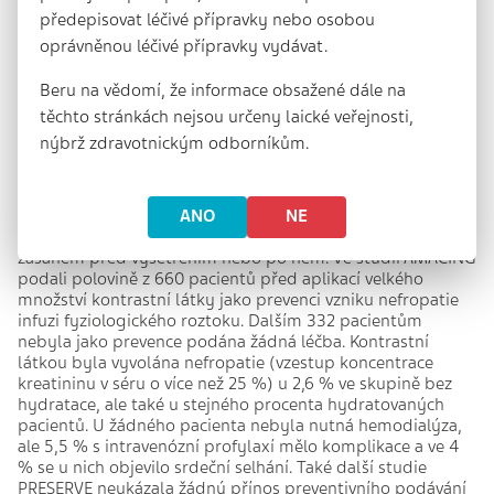
kyselinu, sice sníží koncentraci cholesterolu, ale zvýší
předepisovat léčivé přípravky nebo osobou
mortalitu? Dr. Mandrola uzavírá diskusi o nejlepší dietě tím,
oprávněnou léčivé přípravky vydávat.
že uvidíme, jak se situace po přijetí úpravy navržené v
Dietary Guidelines for Americans vyvine.
Beru na vědomí, že informace obsažené dále na
Další důležitou řešenou problematikou v roce 2017 byla
těchto stránkách nejsou určeny laické veřejnosti,
prevence vzniku nefropatie při použití většího množství
nýbrž zdravotnickým odborníkům.
kontrastní látky
. Také tady došlo k zásadní změně
dosavadního pohledu. Této tematice se věnovaly dvě
randomizované studie. Obě jednoznačně zavrhly
přesvědčení, že nefropatii, kterou může vyvolat podání
ANO
NE
většího množství kontrastní látky, lze předejít nějakým
zásahem před vyšetřením nebo po něm. Ve studii AMACING
podali polovině z 660 pacientů před aplikací velkého
množství kontrastní látky jako prevenci vzniku nefropatie
infuzi fyziologického roztoku. Dalším 332 pacientům
nebyla jako prevence podána žádná léčba. Kontrastní
látkou byla vyvolána nefropatie (vzestup koncentrace
kreatininu v séru o více než 25 %) u 2,6 % ve skupině bez
hydratace, ale také u stejného procenta hydratovaných
pacientů. U žádného pacienta nebyla nutná hemodialýza,
ale 5,5 % s intravenózní profylaxí mělo komplikace a ve 4
% se u nich objevilo srdeční selhání. Také další studie
PRESERVE neukázala žádný přínos preventivního podávání