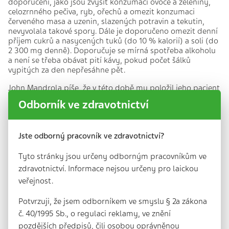
doporučení, jako jsou zvýšit konzumaci ovoce a zeleniny,
celozrnného pečiva, ryb, ořechů a omezit konzumaci
červeného masa a uzenin, slazených potravin a tekutin,
nevyvolala takové spory. Dále je doporučeno omezit denní
příjem cukrů a nasycených tuků (do 10 % kalorií) a soli (do
2 300 mg denně). Doporučuje se mírná spotřeba alkoholu
a není se třeba obávat pití kávy, pokud počet šálků
vypitých za den nepřesáhne pět.
John Mandrola píše, že v této době mu položil jeho pacient
bojující s aterosklerózou jednoduchou otázku: „Co je
Odborník ve zdravotnictví
absolutně nejlepší dieta? Jsem odhodlán se jí podřídit.“
Nemohl najít správnou odpověď, i když byl zkušený
kardiolog. Měl mu navrhnout dietu s omezeným přísunem
Jste odborný pracovník ve zdravotnictví?
saturovaných tuků, kterou na počátku roku 2017 navrhoval
poradní sbor prezidenta („Presidential Advisory“) American
Heart Association, nebo dietu s nízkým počtem
Tyto stránky jsou určeny odborným pracovníkům ve
kardiovaskulárních příhod a s nízkou mortalitou z
zdravotnictví. Informace nejsou určeny pro laickou
kardiovaskulárních příčin při normálním příjmu tuků,
veřejnost.
včetně saturovaných, která vyplývá ze studie PURE (hlavní
investigátor prof. Salim Yusuf)? Nebo to, co vyplynulo z
Potvrzuji, že jsem odborníkem ve smyslu § 2a zákona
výsledků dvojitě zaslepené studie Minnesota Coronary
č. 40/1995 Sb., o regulaci reklamy, ve znění
Experiment z let 1968–1973, které dokazují, že výměna
saturovaných tuků za rostlinné tuky, bohaté na linolenovou
pozdějších předpisů, čili osobou oprávněnou