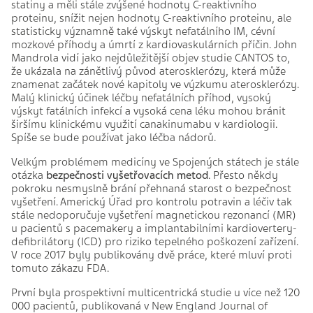
statiny a měli stále zvýšené hodnoty C-reaktivního
proteinu, snížit nejen hodnoty C-reaktivního proteinu, ale
statisticky významně také výskyt nefatálního IM, cévní
mozkové příhody a úmrtí z kardiovaskulárních příčin. John
Mandrola vidí jako nejdůležitější objev studie CANTOS to,
že ukázala na zánětlivý původ aterosklerózy, která může
znamenat začátek nové kapitoly ve výzkumu aterosklerózy.
Malý klinický účinek léčby nefatálních příhod, vysoký
výskyt fatálních infekcí a vysoká cena léku mohou bránit
širšímu klinickému využití canakinumabu v kardiologii.
Spíše se bude používat jako léčba nádorů.
Velkým problémem medicíny ve Spojených státech je stále
otázka
bezpečnosti vyšetřovacích metod
. Přesto někdy
pokroku nesmyslně brání přehnaná starost o bezpečnost
vyšetření. Americký Úřad pro kontrolu potravin a léčiv tak
stále nedoporučuje vyšetření magnetickou rezonancí (MR)
u pacientů s pacemakery a implantabilními kardiovertery-
defibrilátory (ICD) pro riziko tepelného poškození zařízení.
V roce 2017 byly publikovány dvě práce, které mluví proti
tomuto zákazu FDA.
První byla prospektivní multicentrická studie u více než 120
000 pacientů, publikovaná v New England Journal of