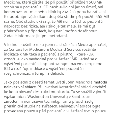
Medicine, která zjistila, že při použití přibližně 1 500 MR
scanů se u pacientů s ICD neobjevilo ani jedno úmrtí, ani
komorové arytmie nebo klinicky závažná porucha zařízení.
K obdobným výsledkům dospěla studie při použití 555 MR
scanů. Obě studie ukázaly, že MR není u těchto pacientů
naprosto bez rizika, ale riziko je tak malé, že má být
překročeno v případech, kdy není možno dosáhnout
žádané informace jinými metodami.
V lednu letošního roku jsem na stránkách Medscape našel,
že Centers for Medicare & Medicaid Services rozšířila
indikace k MR také u pacientů s přístroji, které FDA
označuje jako nevhodné pro vyšetření MR. Jedná se o
vyšetření pacientů s implantovanými pacemakery nebo
ICD a rozšiřuje indikace o vyšetření pacientů s
resynchronizační terapií a dalších.
Jako poslední z deseti témat uvádí John Mandrola
metodu
neinvazivní ablace
. Při invazivní katetrizační ablaci dochází
ke kontrolované destrukci myokardu. Tu se snažili vyloučit
výzkumníci z Washington University v Saint Louis
zavedením neinvazivní techniky. Tomu předcházely
preklinické studie na zvířatech. Neinvazivní ablace byla
provedena pouze u pěti pacientů a vyšetření trvalo pouze