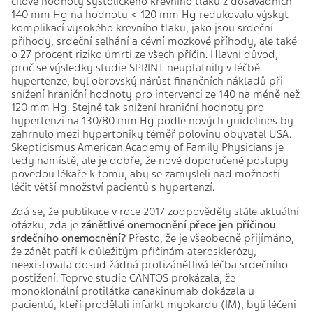
cílové hodnoty systolického krevního tlaku z dosavadních
140 mm Hg na hodnotu < 120 mm Hg redukovalo výskyt
komplikací vysokého krevního tlaku, jako jsou srdeční
příhody, srdeční selhání a cévní mozkové příhody, ale také
o 27 procent riziko úmrtí ze všech příčin. Hlavní důvod,
proč se výsledky studie SPRINT neuplatnily v léčbě
hypertenze, byl obrovský nárůst finančních nákladů při
snížení hraniční hodnoty pro intervenci ze 140 na méně než
120 mm Hg. Stejně tak snížení hraniční hodnoty pro
hypertenzi na 130/80 mm Hg podle nových guidelines by
zahrnulo mezi hypertoniky téměř polovinu obyvatel USA.
Skepticismus American Academy of Family Physicians je
tedy namístě, ale je dobře, že nové doporučené postupy
povedou lékaře k tomu, aby se zamysleli nad možností
léčit větší množství pacientů s hypertenzí.
Zdá se, že publikace v roce 2017 zodpověděly stále aktuální
otázku, zda je
zánětlivé onemocnění přece jen příčinou
srdečního onemocnění?
Přesto, že je všeobecně přijímáno,
že zánět patří k důležitým příčinám aterosklerózy,
neexistovala dosud žádná protizánětlivá léčba srdečního
postižení. Teprve studie CANTOS prokázala, že
monoklonální protilátka canakinumab dokázala u
pacientů, kteří prodělali infarkt myokardu (IM), byli léčeni