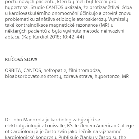
počtu nových pacientů, kteří by měli být léčeni pro
hypertenzi. Studie CANTOS ukázala, že protizánětlivá léčba
u kardiovaskulárního onemocnění účinkuje a otevírá znovu
problematiku zánětlivé etiologie aterosklerózy. Vymizely
také kontraindikace magnetické rezonance (MR) u
některých pacientů a byla vyvinuta metoda neinvazivní
ablace. (Kap Kardiol 2018; 10:42–44)
KLÍČOVÁ SLOVA
ORBITA, CANTOS, nefropatie, žilní trombóza,
bioabsorbovatelné stenty, zdravá strava, hypertenze, MR
Dr. John Mandrola je kardiolog zabývající se
elektrofyziologií z Louisville, KY. Je členem American College
of Cardiology a je často zván jako řečník na významné
kardiologické kongresy. Publikuje články v časopisu the