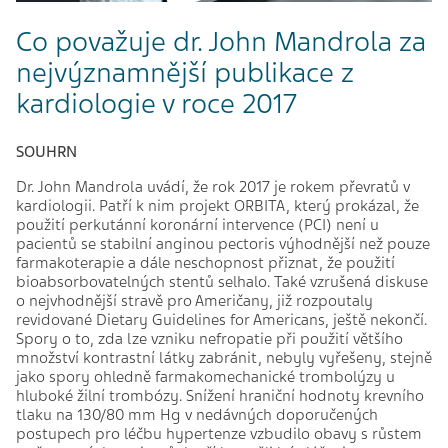
Co považuje dr. John Mandrola za
nejvýznamnější publikace z
kardiologie v roce 2017
SOUHRN
Dr. John Mandrola uvádí, že rok 2017 je rokem převratů v
kardiologii. Patří k nim projekt ORBITA, který prokázal, že
použití perkutánní koronární intervence (PCI) není u
pacientů se stabilní anginou pectoris výhodnější než pouze
farmakoterapie a dále neschopnost přiznat, že použití
bioabsorbovatelných stentů selhalo. Také vzrušená diskuse
o nejvhodnější stravě pro Američany, již rozpoutaly
revidované Dietary Guidelines for Americans, ještě nekončí.
Spory o to, zda lze vzniku nefropatie při použití většího
množství kontrastní látky zabránit, nebyly vyřešeny, stejně
jako spory ohledně farmakomechanické trombolýzy u
hluboké žilní trombózy. Snížení hraniční hodnoty krevního
tlaku na 130/80 mm Hg v nedávných doporučených
postupech pro léčbu hypertenze vzbudilo obavy s růstem