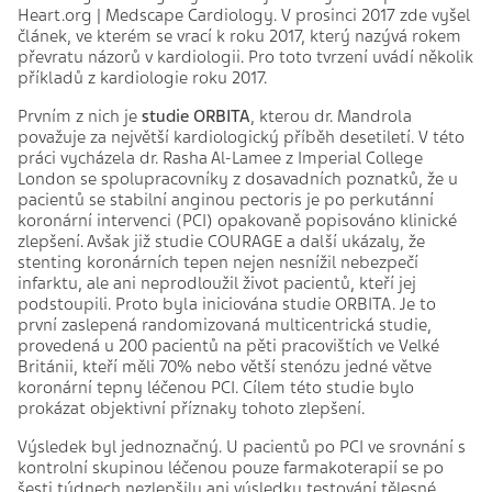
Heart.org | Medscape Cardiology. V prosinci 2017 zde vyšel
článek, ve kterém se vrací k roku 2017, který nazývá rokem
převratu názorů v kardiologii. Pro toto tvrzení uvádí několik
příkladů z kardiologie roku 2017.
Prvním z nich je
studie ORBITA
, kterou dr. Mandrola
považuje za největší kardiologický příběh desetiletí. V této
práci vycházela dr. Rasha Al-Lamee z Imperial College
London se spolupracovníky z dosavadních poznatků, že u
pacientů se stabilní anginou pectoris je po perkutánní
koronární intervenci (PCI) opakovaně popisováno klinické
zlepšení. Avšak již studie COURAGE a další ukázaly, že
stenting koronárních tepen nejen nesnížil nebezpečí
infarktu, ale ani neprodloužil život pacientů, kteří jej
podstoupili. Proto byla iniciována studie ORBITA. Je to
první zaslepená randomizovaná multicentrická studie,
provedená u 200 pacientů na pěti pracovištích ve Velké
Británii, kteří měli 70% nebo větší stenózu jedné větve
koronární tepny léčenou PCI. Cílem této studie bylo
prokázat objektivní příznaky tohoto zlepšení.
Výsledek byl jednoznačný. U pacientů po PCI ve srovnání s
kontrolní skupinou léčenou pouze farmakoterapií se po
šesti týdnech nezlepšily ani výsledky testování tělesné