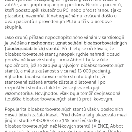
zátěže, ani symptomy anginy pectoris. Nikdo z pacientů,
kteří podstoupili skutečnou PCI nebo předstíranou (jako
placebo), nezemřel. K nebezpečnému krvácení došlo u
dvou pacientů s provedeným PCI a u tří v placebové
skupině.
Jako druhý příklad nepochopitelného váhání v kardiologii
je uváděna
neschopnost uznat selhání bioabsorbovatelných
(biodegradabilních) stentů
. Před lety se očekávalo, že
bioabsorbovatelné stenty naopak rychle nahradí dosud
používané kovové stenty. Firma Abbott byla v čele
společností, jež se zabývaly vývojem bioabsorbovatelných
stentů, a měla zkušenost s více než 13 000 pacienty.
Výhodou bioabsorbovatelného stentu bylo to, že
stentovaná zúžená arterie zůstala dilatovaná i po
rozpuštění stentu a také to, že se jí vracela její
vazomotorika. Nevýhodou však byla téměř dvojnásobná
tloušťka bioabsorbovatelných stentů proti kovovým.
Popularita bioabsorbovatelných stentů však v posledních
deseti letech začala klesat. Před dvěma lety ukazovala mezi
jinými studie ABSORB-3 o 3,1 % horší výsledky
bioabsorbovatelných než lékových stentů (XIENCE, Abbot
Vascular). To si vysloužilo varování od amerického Úřadu