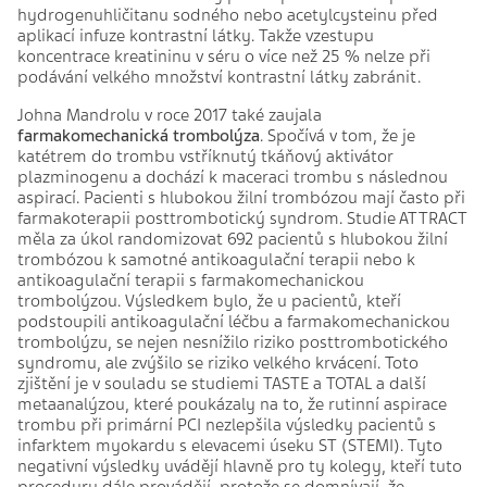
hydrogenuhličitanu sodného nebo acetylcysteinu před
aplikací infuze kontrastní látky. Takže vzestupu
koncentrace kreatininu v séru o více než 25 % nelze při
podávání velkého množství kontrastní látky zabránit.
Johna Mandrolu v roce 2017 také zaujala
farmakomechanická trombolýza
. Spočívá v tom, že je
katétrem do trombu vstříknutý tkáňový aktivátor
plazminogenu a dochází k maceraci trombu s následnou
aspirací. Pacienti s hlubokou žilní trombózou mají často při
farmakoterapii posttrombotický syndrom. Studie ATTRACT
měla za úkol randomizovat 692 pacientů s hlubokou žilní
trombózou k samotné antikoagulační terapii nebo k
antikoagulační terapii s farmakomechanickou
trombolýzou. Výsledkem bylo, že u pacientů, kteří
podstoupili antikoagulační léčbu a farmakomechanickou
trombolýzu, se nejen nesnížilo riziko posttrombotického
syndromu, ale zvýšilo se riziko velkého krvácení. Toto
zjištění je v souladu se studiemi TASTE a TOTAL a další
metaanalýzou, které poukázaly na to, že rutinní aspirace
trombu při primární PCI nezlepšila výsledky pacientů s
infarktem myokardu s elevacemi úseku ST (STEMI). Tyto
negativní výsledky uvádějí hlavně pro ty kolegy, kteří tuto