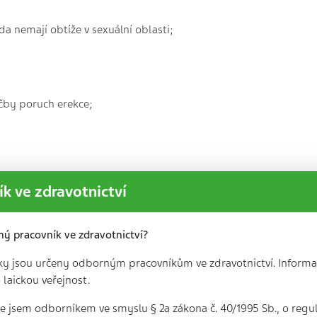
zda nemají obtíže v sexuální oblasti;
čby poruch erekce;
postup léčby erekce
k ve zdravotnictví
ný pracovník ve zdravotnictví?
ále řídit (nebo ho odešle ke specialistovi). Proto je
ky jsou určeny odborným pracovníkům ve zdravotnictví. Informa
ikace
.
 laickou veřejnost.
 že jsem odborníkem ve smyslu § 2a zákona č. 40/1995 Sb., o regu