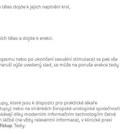
ěles dojde k jejich naplnění krví,
ích těles a dojde k erekci.
rgasmu nebo po ukončení sexuální stimulace) se pak vše
 naruší výše uvedený sled, se může na poruše erekce tedy
y, které jsou k dispozici pro praktické lékaře
tupy) nebo na stránkách Evropské urologické společnosti
ískávají díky moderním informačním technologiím četné
 léčbě (ne vždy relevantní informace), v klinické praxi
řístup
. Tedy: