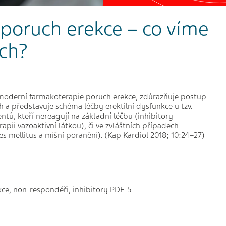
poruch erekce – co víme
ech?
 moderní farmakoterapie poruch erekce, zdůrazňuje postup
a představuje schéma léčby erektilní dysfunkce u tzv.
ntů, kteří nereagují na základní léčbu (inhibitory
rapii vazoaktivní látkou), či ve zvláštních případech
s mellitus a míšní poranění). (Kap Kardiol 2018; 10:24–27)
kce, non-respondéři, inhibitory PDE-5