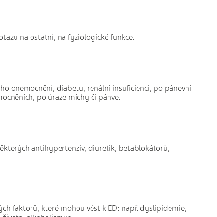
otazu na ostatní, na fyziologické funkce.
ího onemocnění, diabetu, renální insuficienci, po pánevní
mocněních, po úraze míchy či pánve.
některých antihypertenziv, diuretik, betablokátorů,
ových faktorů, které mohou vést k ED: např. dyslipidemie,