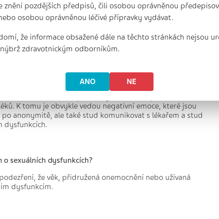
e znění pozdějších předpisů, čili osobou oprávněnou předepisova
nebo osobou oprávněnou léčivé přípravky vydávat.
h
lních dysfunkcích?
domí, že informace obsažené dále na těchto stránkách nejsou ur
, nýbrž zdravotnickým odborníkům.
a možného i závažného celkového onemocnění, navíc
t sám ovlivnit změnou životního stylu a je třeba o těchto
diagnostikovat, definovat možnost pacientova osobního
ANO
NE
ocní velmi často sáhnou po anonymní „léčbě“ pomocí
léků. K tomu je obvykle vedou negativní emoce, které jsou
 po anonymitě, ale také stud komunikovat s lékařem a stud
h dysfunkcích.
 o sexuálních dysfunkcích?
 podezření, že věk, přidružená onemocnění nebo užívaná
ním dysfunkcím.