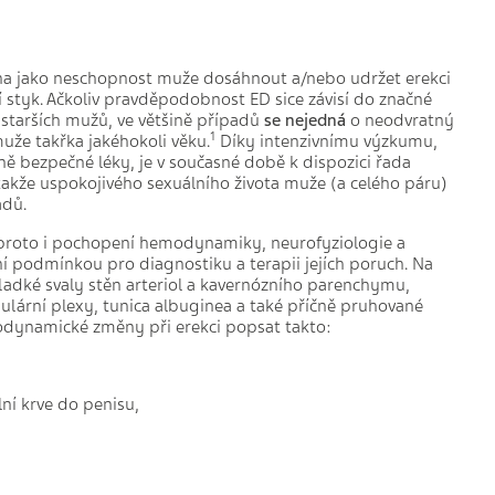
na jako neschopnost muže dosáhnout a/nebo udržet erekci
 styk. Ačkoliv pravděpodobnost ED sice závisí do značné
u starších mužů, ve většině případů
se nejedná
o neodvratný
1
uže takřka jakéhokoli věku.
Díky intenzivnímu výzkumu,
ně bezpečné léky, je v současné době k dispozici řada
akže uspokojivého sexuálního života muže (a celého páru)
adů.
a proto i pochopení hemodynamiky, neurofyziologie a
ní podmínkou pro diagnostiku a terapii jejích poruch. Na
ladké svaly stěn arteriol a kavernózního parenchymu,
ulární plexy, tunica albuginea a také příčně pruhované
modynamické změny při erekci popsat takto:
lní krve do penisu,