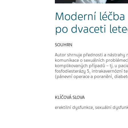
Moderní léčba 
po dvaceti let
SOUHRN
Autor shrnuje přednosti a nástrahy
komunikace o sexuálních problémech 
komplikovaných případů – tj. u pacie
fosfodiesterázy 5, intrakavernózní te
(pánevní operace a poranění, diabete
KLÍČOVÁ SLOVA
erektilní dysfunkce, sexuální dysfun