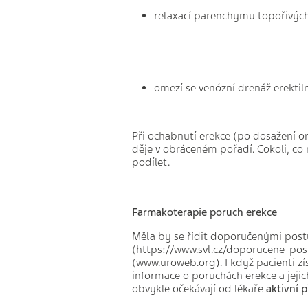
relaxací parenchymu topořivých t
omezí se venózní drenáž erektiln
Při ochabnutí erekce (po dosažení o
děje v obráceném pořadí. Cokoli, co
podílet.
Farmakoterapie poruch erekce
Měla by se řídit doporučenými postup
(https://www.svl.cz/doporucene-pos
(www.uroweb.org). I když pacienti z
informace o poruchách erekce a jejich
obvykle očekávají od lékaře
aktivní p