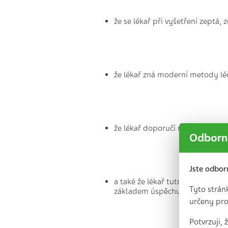
že se lékař při vyšetření zeptá, 
že lékař zná moderní metody lé
že lékař doporučí nejvhodnější 
Odborní
Jste odbor
a také že lékař tuto léčbu bude d
Tyto strán
základem úspěchu léčby
komun
určeny pro
Potvrzuji,