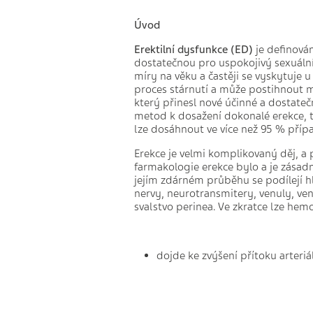
Úvod
Erektilní dysfunkce (ED)
je definová
dostatečnou pro uspokojivý sexuální
míry na věku a častěji se vyskytuje 
proces stárnutí a může postihnout m
který přinesl nové účinné a dostateč
metod k dosažení dokonalé erekce, t
lze dosáhnout ve více než 95 % příp
Erekce je velmi komplikovaný děj, 
farmakologie erekce bylo a je zásad
jejím zdárném průběhu se podílejí h
nervy, neurotransmitery, venuly, ven
svalstvo perinea. Ve zkratce lze he
dojde ke zvýšení přítoku arteriá