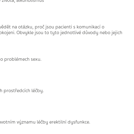
 života, alkoholismus
ovědět na otázku, proč jsou pacienti s komunikací o
kojeni. Obvykle jsou to tyto jednotlivé důvody nebo jejich
 o problémech sexu.
h prostředcích léčby.
avotním významu léčby erektilní dysfunkce.