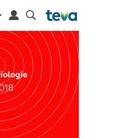
iologie
018