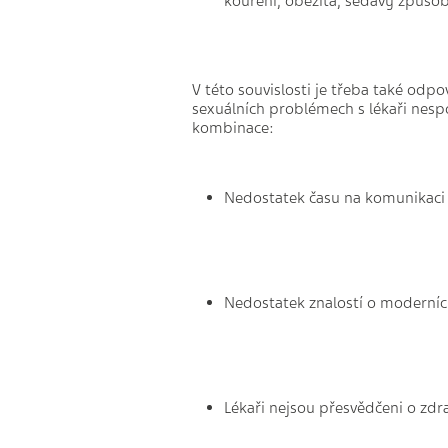
kouření, obezita, sedavý způsob
V této souvislosti je třeba také odp
sexuálních problémech s lékaři nespo
kombinace:
Nedostatek času na komunikaci
Nedostatek znalostí o moderníc
Lékaři nejsou přesvědčeni o zdr