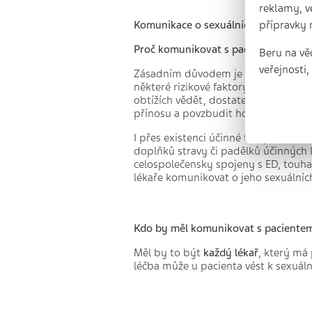
reklamy, v
přípravky 
Komunikace o sexuálních problémec
Proč komunikovat s pacienty o sexuá
Beru na vě
veřejnosti
Zásadním důvodem je souvislost ED 
některé rizikové faktory může pacien
obtížích vědět, dostatečně včas je 
přínosu a povzbudit ho k léčbě.
I přes existenci účinné terapie nem
doplňků stravy či padělků účinných 
celospolečensky spojeny s ED, touha
lékaře komunikovat o jeho sexuálníc
Kdo by měl komunikovat s pacientem
Měl by to být
každý lékař
, který má
léčba může u pacienta vést k sexuál