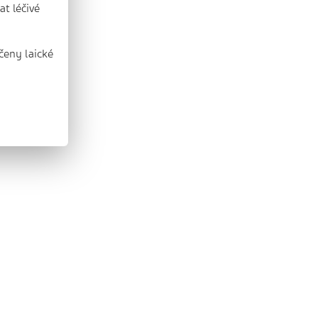
t léčivé
čeny laické