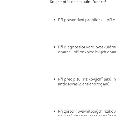
Kdy se ptát na sexuální funkce?
Při preventivní prohlídce – při d
Při diagnostice kardiovaskulárn
operaci, při onkologických one
Při předpisu „rizikových“ léků: 
antidepresiv, antiandrogenů.
Při zjištění ovlivnitelných rizik